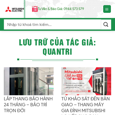
Chuyển
đến
Tư Vấn & Báo Giá: 0944 573 579
nội
dung
Search
for:
LƯU TRỮ CỦA TÁC GIẢ:
QUANTRI
LẮP THANG BẢO HÀNH
TỪ KHẢO SÁT ĐẾN BÀN
24 THÁNG – BẢO TRÌ
GIAO – THANG MÁY
TRỌN ĐỜI
GIA ĐÌNH MITSUBISHI