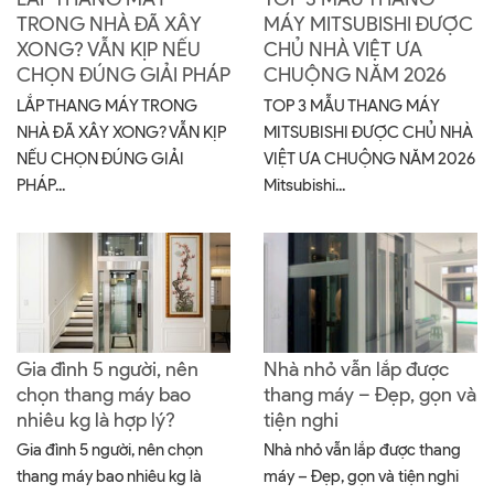
TRONG NHÀ ĐÃ XÂY
MÁY MITSUBISHI ĐƯỢC
XONG? VẪN KỊP NẾU
CHỦ NHÀ VIỆT ƯA
CHỌN ĐÚNG GIẢI PHÁP
CHUỘNG NĂM 2026
LẮP THANG MÁY TRONG
TOP 3 MẪU THANG MÁY
NHÀ ĐÃ XÂY XONG? VẪN KỊP
MITSUBISHI ĐƯỢC CHỦ NHÀ
NẾU CHỌN ĐÚNG GIẢI
VIỆT ƯA CHUỘNG NĂM 2026
PHÁP...
Mitsubishi...
Gia đình 5 người, nên
Nhà nhỏ vẫn lắp được
chọn thang máy bao
thang máy – Đẹp, gọn và
nhiêu kg là hợp lý?
tiện nghi
Gia đình 5 người, nên chọn
Nhà nhỏ vẫn lắp được thang
thang máy bao nhiêu kg là
máy – Đẹp, gọn và tiện nghi