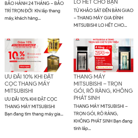
LO HẾT CHO BẠN
BẢO HÀNH 24 THÁNG – BẢO
TỪ KHẢO SÁT ĐẾN BÀN GIAO
TRÌ TRỌN ĐỜI Khi lắp thang
– THANG MÁY GIA ĐÌNH
máy, khách hàng...
MITSUBISHI LO HẾT CHO...
ƯU ĐÃI 10% KHI ĐẶT
THANG MÁY
CỌC THANG MÁY
MITSUBISHI – TRỌN
MITSUBISHI
GÓI, RÕ RÀNG, KHÔNG
PHÁT SINH
ƯU ĐÃI 10% KHI ĐẶT CỌC
THANG MÁY MITSUBISHI –
THANG MÁY MITSUBISHI
TRỌN GÓI, RÕ RÀNG,
Bạn đang tìm thang máy gia...
KHÔNG PHÁT SINH Bạn đang
tính lắp...