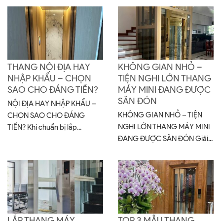
THANG NỘI ĐỊA HAY
KHÔNG GIAN NHỎ –
NHẬP KHẨU – CHỌN
TIỆN NGHI LỚN THANG
SAO CHO ĐÁNG TIỀN?
MÁY MINI ĐANG ĐƯỢC
SĂN ĐÓN
NỘI ĐỊA HAY NHẬP KHẨU –
KHÔNG GIAN NHỎ – TIỆN
CHỌN SAO CHO ĐÁNG
NGHI LỚN THANG MÁY MINI
TIỀN? Khi chuẩn bị lắp...
ĐANG ĐƯỢC SĂN ĐÓN Giải...
LẮP THANG MÁY
TOP 3 MẪU THANG