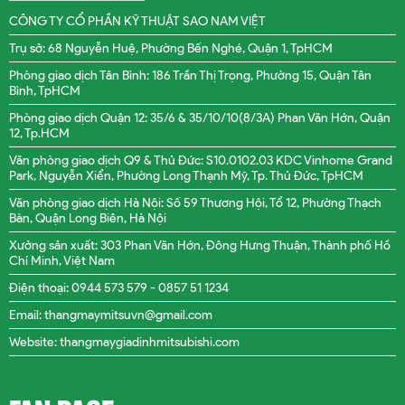
CÔNG TY CỔ PHẦN KỸ THUẬT SAO NAM VIỆT
Trụ sở: 68 Nguyễn Huệ, Phường Bến Nghé, Quận 1, TpHCM
Phòng giao dịch Tân Bình: 186 Trần Thị Trọng, Phường 15, Quận Tân
Bình, TpHCM
Phòng giao dịch Quận 12: 35/6 & 35/10/10(8/3A) Phan Văn Hớn, Quận
12, Tp.HCM
Văn phòng giao dịch Q9 & Thủ Đức: S10.0102.03 KDC Vinhome Grand
Park, Nguyễn Xiển, Phường Long Thạnh Mỹ, Tp. Thủ Đức, TpHCM
Văn phòng giao dịch Hà Nội: Số 59 Thương Hội, Tổ 12, Phường Thạch
Bàn, Quận Long Biên, Hà Nội
Xưởng sản xuất: 303 Phan Văn Hớn, Đông Hưng Thuận, Thành phố Hồ
Chí Minh, Việt Nam
Điện thoại: 0944 573 579 -
0857 51 1234
Email: thangmaymitsuvn@gmail.com
Website: thangmaygiadinhmitsubishi.com