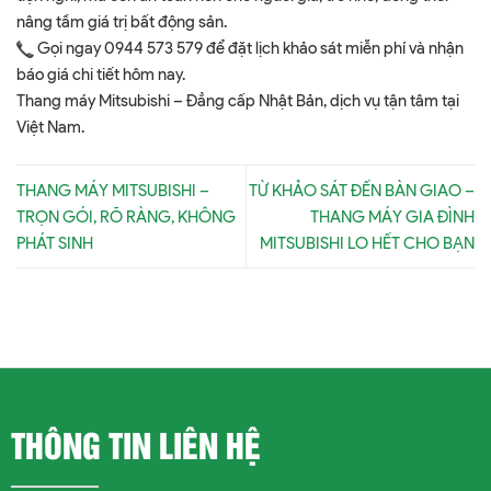
nâng tầm giá trị bất động sản.
Gọi ngay 0944 573 579 để đặt lịch khảo sát miễn phí và nhận
báo giá chi tiết hôm nay.
Thang máy Mitsubishi – Đẳng cấp Nhật Bản, dịch vụ tận tâm tại
Việt Nam.
THANG MÁY MITSUBISHI –
TỪ KHẢO SÁT ĐẾN BÀN GIAO –
TRỌN GÓI, RÕ RÀNG, KHÔNG
THANG MÁY GIA ĐÌNH
PHÁT SINH
MITSUBISHI LO HẾT CHO BẠN
THÔNG TIN LIÊN HỆ