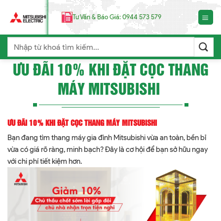
Chuyển
đến
Tư Vấn & Báo Giá: 0944 573 579
nội
dung
Search
for:
ƯU ĐÃI 10% KHI ĐẶT CỌC THANG
MÁY MITSUBISHI
ƯU ĐÃI 10% KHI ĐẶT CỌC THANG MÁY MITSUBISHI
Bạn đang tìm thang máy gia đình Mitsubishi vừa an toàn, bền bỉ
vừa có giá rõ ràng, minh bạch? Đây là cơ hội để bạn sở hữu ngay
với chi phí tiết kiệm hơn.