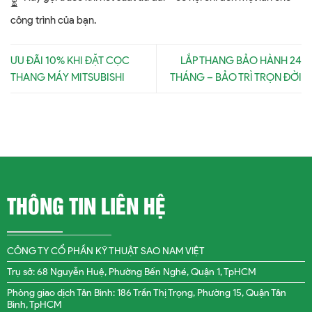
công trình của bạn.
ƯU ĐÃI 10% KHI ĐẶT CỌC
LẮP THANG BẢO HÀNH 24
THANG MÁY MITSUBISHI
THÁNG – BẢO TRÌ TRỌN ĐỜI
THÔNG TIN LIÊN HỆ
CÔNG TY CỔ PHẦN KỸ THUẬT SAO NAM VIỆT
Trụ sở: 68 Nguyễn Huệ, Phường Bến Nghé, Quận 1, TpHCM
Phòng giao dịch Tân Bình: 186 Trần Thị Trọng, Phường 15, Quận Tân
Bình, TpHCM