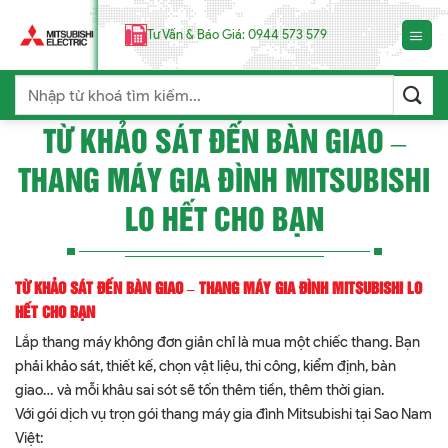
Chuyển
đến
Tư Vấn & Báo Giá: 0944 573 579
nội
dung
Search
for:
TỪ KHẢO SÁT ĐẾN BÀN GIAO –
THANG MÁY GIA ĐÌNH MITSUBISHI
LO HẾT CHO BẠN
TỪ KHẢO SÁT ĐẾN BÀN GIAO – THANG MÁY GIA ĐÌNH MITSUBISHI LO
HẾT CHO BẠN
Lắp thang máy không đơn giản chỉ là mua một chiếc thang. Bạn
phải khảo sát, thiết kế, chọn vật liệu, thi công, kiểm định, bàn
giao… và mỗi khâu sai sót sẽ tốn thêm tiền, thêm thời gian.
Với gói dịch vụ trọn gói thang máy gia đình Mitsubishi tại Sao Nam
Việt: