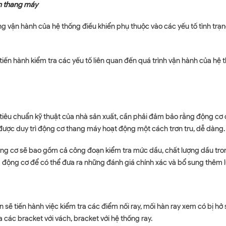
ển thang máy
vận hành của hệ thống điều khiển phụ thuộc vào các yếu tố tình trạng 
ẽ tiến hành kiểm tra các yếu tố liên quan đến quá trình vận hành của 
 tiêu chuẩn kỹ thuật của nhà sản xuất, cần phải đảm bảo rằng động cơ
i được duy trì động cơ thang máy hoạt động một cách trơn tru, dễ dàng.
ộng cơ sẽ bao gồm cả công đoạn kiểm tra mức dầu, chất lượng dầu tron
 động cơ để có thể đưa ra những đánh giá chính xác và bổ sung thêm l
 sẽ tiến hành việc kiểm tra các điểm nối ray, mối hàn ray xem có bị hở
a các bracket với vách, bracket với hệ thống ray.