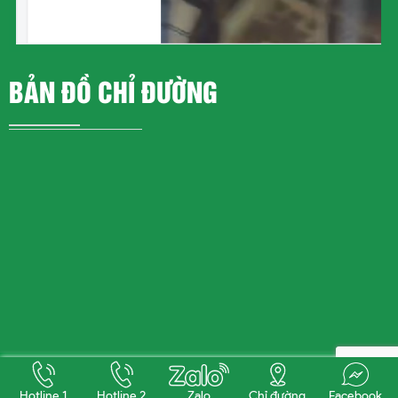
BẢN ĐỒ CHỈ ĐƯỜNG
Copyright 2026 ©
THANG MÁY GIA ĐÌNH
- Design by
Hungphatads.com
Hotline 1
Hotline 2
Zalo
Chỉ đường
Facebook