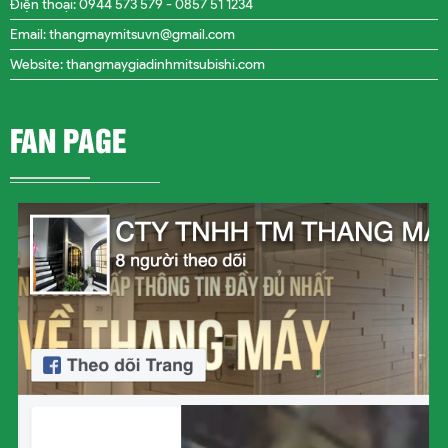
Điện thoại: 0944 573 579 -
0857 51 1234
Email: thangmaymitsuvn@gmail.com
Website: thangmaygiadinhmitsubishi.com
FAN PAGE