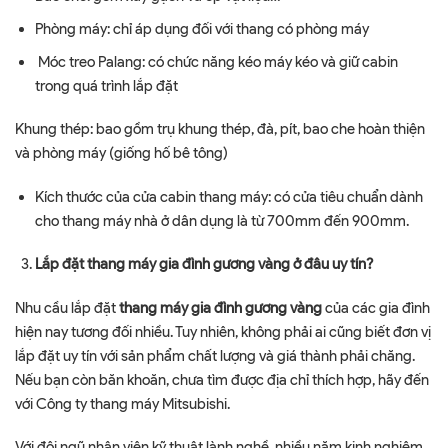
Phòng máy: chỉ áp dụng đối với thang có phòng máy
Móc treo Palang: có chức năng kéo máy kéo và giữ cabin
trong quá trình lắp đặt
Khung thép: bao gồm trụ khung thép, đà, pít, bao che hoàn thiện
và phòng máy (giống hố bê tông)
Kích thước của cửa cabin thang máy: có cửa tiêu chuẩn dành
cho thang máy nhà ở dân dụng là từ 700mm đến 900mm.
Lắp đặt thang máy gia đình gương vàng ở đâu uy tín?
Nhu cầu lắp đặt
thang máy gia đình gương vàng
của các gia đình
hiện nay tương đối nhiều. Tuy nhiên, không phải ai cũng biết đơn vị
lắp đặt uy tín với sản phẩm chất lượng và giá thành phải chăng.
Nếu bạn còn băn khoăn, chưa tìm được địa chỉ thích hợp, hãy đến
với Công ty thang máy Mitsubishi.
Với đội ngũ nhân viên kỹ thuật lành nghề, nhiều năm kinh nghiệm,