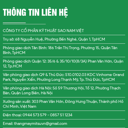
THÔNG TIN LIÊN HỆ
CÔNG TY CỔ PHẦN KỸ THUẬT SAO NAM VIỆT
Trụ sở: 68 Nguyễn Huệ, Phường Bến Nghé, Quận 1, TpHCM
Phòng giao dịch Tân Bình: 186 Trần Thị Trọng, Phường 15, Quận Tân
Bình, TpHCM
Phòng giao dịch Quận 12: 35/6 & 35/10/10(8/3A) Phan Văn Hớn, Quận
12, Tp.HCM
Văn phòng giao dịch Q9 & Thủ Đức: S10.0102.03 KDC Vinhome Grand
Park, Nguyễn Xiển, Phường Long Thạnh Mỹ, Tp. Thủ Đức, TpHCM
Văn phòng giao dịch Hà Nội: Số 59 Thương Hội, Tổ 12, Phường Thạch
Bàn, Quận Long Biên, Hà Nội
Xưởng sản xuất: 303 Phan Văn Hớn, Đông Hưng Thuận, Thành phố Hồ
Chí Minh, Việt Nam
Điện thoại: 0944 573 579 -
0857 51 1234
Email: thangmaymitsuvn@gmail.com