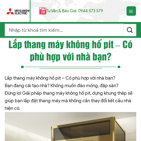
Chuyển
đến
Tư Vấn & Báo Giá: 0944 573 579
nội
dung
Search
for:
Lắp thang máy không hố pit – Có
phù hợp với nhà bạn?
Lắp thang máy không hố pit – Có phù hợp với nhà bạn?
Bạn đang cải tạo nhà? Không muốn đào móng, đập sàn?
Đừng lo! Giải pháp thang máy không hố pit, dựng khung thép sẽ
giúp bạn lắp đặt thang máy mà không cần thay đổi kết cấu nhà
hiện có.