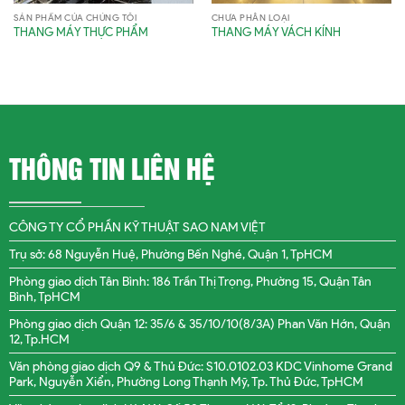
SẢN PHẨM CỦA CHÚNG TÔI
CHƯA PHÂN LOẠI
THANG MÁY THỰC PHẨM
THANG MÁY VÁCH KÍNH
THÔNG TIN LIÊN HỆ
CÔNG TY CỔ PHẦN KỸ THUẬT SAO NAM VIỆT
Trụ sở: 68 Nguyễn Huệ, Phường Bến Nghé, Quận 1, TpHCM
Phòng giao dịch Tân Bình: 186 Trần Thị Trọng, Phường 15, Quận Tân
Bình, TpHCM
Phòng giao dịch Quận 12: 35/6 & 35/10/10(8/3A) Phan Văn Hớn, Quận
12, Tp.HCM
Văn phòng giao dịch Q9 & Thủ Đức: S10.0102.03 KDC Vinhome Grand
Park, Nguyễn Xiển, Phường Long Thạnh Mỹ, Tp. Thủ Đức, TpHCM