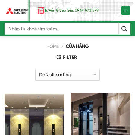
Chuyển
đến
Tư Vấn & Báo Giá: 0944 573 579
nội
dung
Search
for:
HOME
/
CỬA HÀNG
FILTER