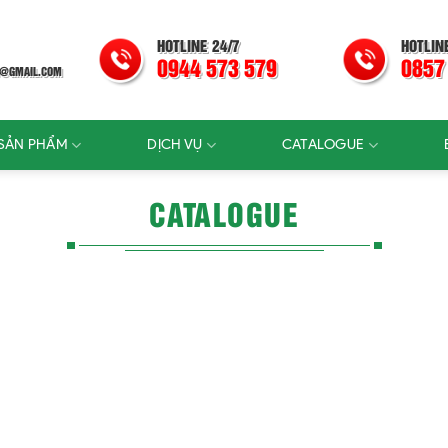
HOTLINE 24/7
HOTLIN
0944 573 579
0857
@GMAIL.COM
SẢN PHẨM
DỊCH VỤ
CATALOGUE
CATALOGUE