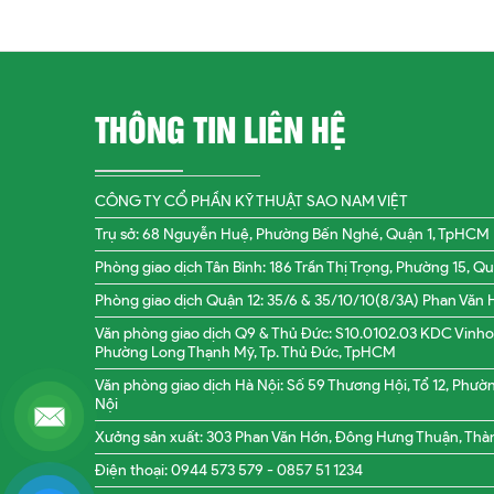
THÔNG TIN LIÊN HỆ
CÔNG TY CỔ PHẦN KỸ THUẬT SAO NAM VIỆT
Trụ sở: 68 Nguyễn Huệ, Phường Bến Nghé, Quận 1, TpHCM
Phòng giao dịch Tân Bình: 186 Trần Thị Trọng, Phường 15, 
Phòng giao dịch Quận 12: 35/6 & 35/10/10(8/3A) Phan Văn
Văn phòng giao dịch Q9 & Thủ Đức: S10.0102.03 KDC Vinh
Phường Long Thạnh Mỹ, Tp. Thủ Đức, TpHCM
Văn phòng giao dịch Hà Nội: Số 59 Thương Hội, Tổ 12, Phườ
Nội
Xưởng sản xuất: 303 Phan Văn Hớn, Đông Hưng Thuận, Thà
Điện thoại: 0944 573 579 -
0857 51 1234