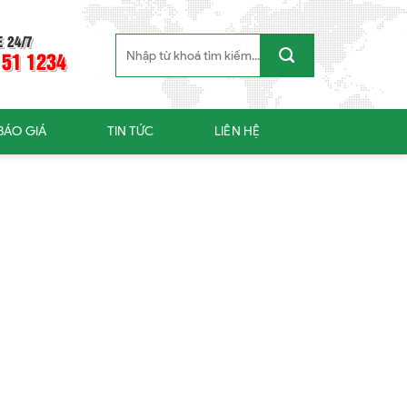
E 24/7
Search
 51 1234
for:
BÁO GIÁ
TIN TỨC
LIÊN HỆ